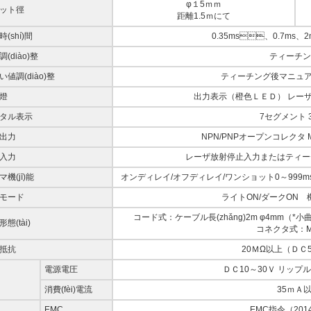
φ１5ｍｍ
ット徑
距離1.5ｍにて
(shí)間
0.35ms、0.7ms、
(diào)整
ティーチン
い値調(diào)整
ティーチング後マニュアル
燈
出力表示（橙色ＬＥＤ） レー
タル表示
7セグメント 
出力
NPN/PNPオープンコレクタ Ma
入力
レーザ放射停止入力またはティーチ入力
機(jī)能
オンディレイ/オフディレイ/ワンショット0～999msは
モード
ライトON/ダークON 機(j
コード式：ケーブル長(zhǎng)2m φ4mm（*
態(tài)
コネクタ式：M
抵抗
20ＭΩ以上（ＤＣ
電源電圧
ＤＣ10～30Ｖ リップル
消費(fèi)電流
35ｍＡ
EMC
EMC指令（2014