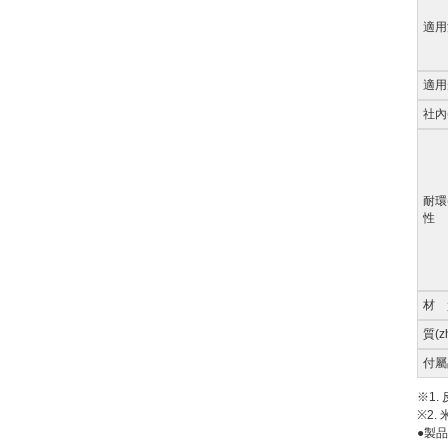
適用
適用規
社內(
耐環(
性
材 質
質(
付屬
※1.
※2.
●製