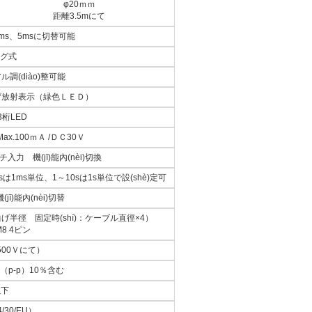
φ20ｍｍ
距離3.5mにて
2ms、5msに切替可能
グ式
調(diào)整可能
ザ放射表示（緑色ＬＥＤ）
3桁LED
x.100ｍＡ /ＤＣ30Ｖ
 機(jī)能內(nèi)切換
1ms単位、1～10sは1s単位で設(shè)定可
ī)能內(nèi)切替
小曲げ半徑 固定時(shí)：ケーブル直徑×4）
8 4ピン
500Ｖにて）
（p-p）10％含む
以下
/30/EU）