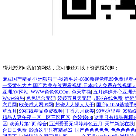
感谢您访问我们的网站，您可能还对以下资源感兴趣：
麻豆国产精品-亚洲狠狠干-秋霞毛片-6680新视觉电影免费观看
一级黄色大片-国产欧美在线观看视频-日本成人免费在线视频-a
亚洲AV网站
|
WWW色色色COm
|
色天堂操
|
五月婷婷开心亚洲
Www99热
|
色色综合无码
|
婷婷五月天无码
|
超碰在线免费
|
婷婷
六月网
|
欧美成人网99网
|
超碰人人操人人干
|
国产jd1024基地
草五月
|
99在线精品免费视频
|
丁香六月欧美
|
99热这里精
|
99热
精品人妻午夜一区二区三区四区
|
色婷婷88
|
这里只有精品视频
区
|
欧美片第1页 综合
|
亚洲爱爱无码婷婷色五月
|
天堂新版在线
|
合日日免费
|
99热这里只有精品22
|
国产色色色色色
|
色色色色色