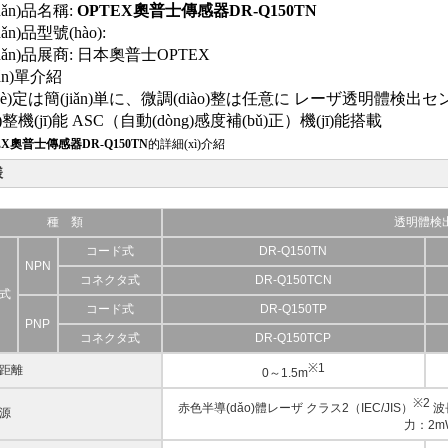
hǎn)品名稱:
OPTEX奧普士傳感器DR-Q150TN
ǎn)品型號(hào):
hǎn)品展商:
日本奧普士OPTEX
iǎn)單介紹
hè)定は簡(jiǎn)単に、微調(diào)整は任意に レーザ透明體検出
ào)整機(jī)能 ASC（自動(dòng)感度補(bǔ)正）機(jī)能搭載
EX奧普士傳感器DR-Q150TN
的詳細(xì)介紹
様
種 類
透明體検
コード式
DR-Q150TN
NPN
コネクタ式
DR-Q150TCN
式
コード式
DR-Q150TP
PNP
コネクタ式
DR-Q150TCP
※1
距離
0～1.5m
※2
赤色半導(dǎo)體レーザ クラス2（IEC/JIS）
波長
源
力：2m