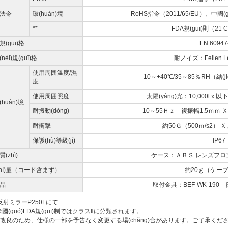
法令
環(huán)境
RoHS指令（2011/65/EU）、中國
**
FDA規(guī)則（21 C
(guī)格
EN 60947
nèi)規(guī)格
耐ノイズ：Feilen L
使用周囲溫度/濕
-10～+40℃/35～85％RH（結(j
度
使用周囲照度
太陽(yáng)光：10,000lｘ以
huán)境
耐振動(dòng)
10～55Ｈｚ 複振幅1.5ｍｍ Ｘ,
耐衝撃
約50Ｇ（500ｍ/s2） 
保護(hù)等級(jí)
IP67
(zhì)
ケース：ＡＢＳ レンズフロ
zhì)量（コード含まず）
約20ｇ（ケー
品
取付金具：BEF-WK-190
 反射ミラーP250Fにて
 米國(guó)FDA規(guī)制ではクラスⅡに分類されます。
品改良のため、仕様の一部を予告なく変更する場(chǎng)合があります。ご了承くだ