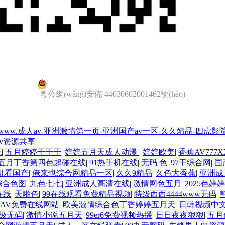
粵公網(wǎng)安備 44030602001462號(hào)
-www.成人av-亚洲激情第一页-亚洲国产av一区-久久靖品-四
v资源共享
无
|
五月婷婷干干干
|
婷婷五月天成人动漫
|
婷婷欧美
|
香蕉AV777
五月丁香第四色超碰在线
|
91热手机在线
|
无码 色
|
97干综合网
|
国
手机看国产
|
俺来也综合网精品一区
|
久久9精品
|
久色大香蕉
|
亚洲成
综合色图
|
九色七七
|
亚洲成人高清在线
|
激情网色五月
|
2025色婷婷
在线
|
天啪色
|
99在线观看免费精品视频
|
特级西西4444www无码
|
AV免费在线网站
|
欧美激情综合色丁香婷婷五月天
|
日韩视频中
级无码
|
激情小说五月天
|
99er6免费视频热播
|
日日夜夜狠狠
|
五月