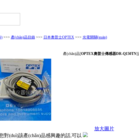
è)
>>>
產(chǎn)品目錄
>>>
日本奧普士OPTEX
>>>
光電開關(guān)
產(chǎn)品[
OPTEX奧普士傳感器DR-Q150TN
放大圖片
對(duì)該產(chǎn)品感興趣的話,可以