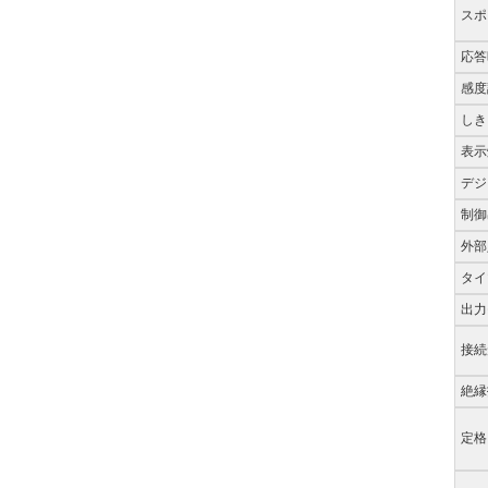
スポ
応答時
感度調
しき
表示
デジ
制御
外部
タイマ
出力
接続形
絶縁
定格