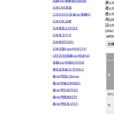
法國(guó)施耐德Schneider
產(c
日本LINE萊茵
產(ch
產(c
三洋SANYO步進(jìn)電機(jī)
簡(j
日本SMC品牌
設(s
日本奧普士OPTEX
(di
日本富士FUJI
OPT
日本東邦TOHO
仕
日本北陽(yáng)HOKUYO
CRYDOM美國(guó)快達(dá)
美國(guó)邦納BANNER
奧托尼克斯AUTONICS
型 
臺(tái)灣茂仁Moujen
臺(tái)灣威力科RIKO
臺(tái)灣天得TEND
検出
臺(tái)灣開放KFPS
臺(tái)灣安良ANLY
光 