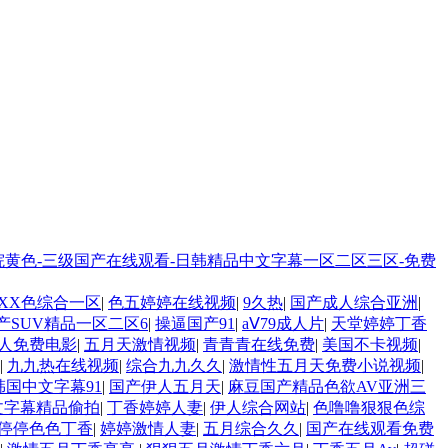
虎影院黄色-三级国产在线观看-日韩精品中文字幕一区二区三区-免费
XXX色综合一区
|
色五婷婷在线视频
|
9久热
|
国产成人综合亚洲
|
产SUV精品一区二区6
|
操逼国产91
|
aⅤ79成人片
|
天堂婷婷丁香
人免费电影
|
五月天激情视频
|
青青青在线免费
|
美国不卡视频
|
|
九九热在线视频
|
综合九九久久
|
激情性五月天免费小说视频
|
韩国中文字幕91
|
国产伊人五月天
|
麻豆国产精品色欲AV亚洲三
文字幕精品偷拍
|
丁香婷婷人妻
|
伊人综合网站
|
色噜噜狠狠色综
停停色色丁香
|
婷婷激情人妻
|
五月综合久久
|
国产在线观看免费