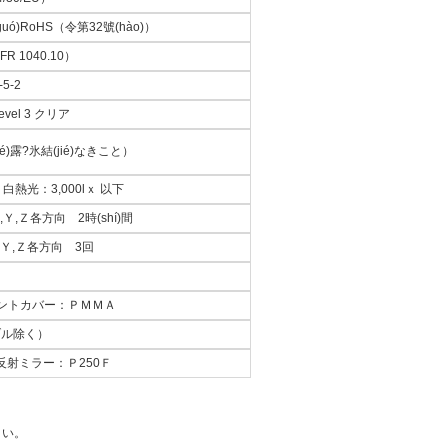
(guó)RoHS（令第32號(hào)）
FR 1040.10）
-5-2
evel 3 クリア
ié)露?氷結(jié)なきこと）
下 白熱光：3,000lｘ 以下
Ｙ,Ｚ各方向 2時(shí)間
Ｘ,Ｙ,Ｚ各方向 3回
ントカバー：ＰＭＭＡ
ブル除く）
 反射ミラー：Ｐ250Ｆ
さい。