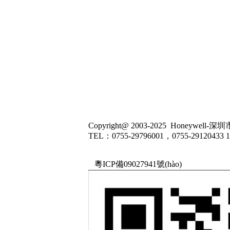
Copyright@ 2003-2025
Honeywell-
TEL：0755-29796001，0755-29120433 
粵ICP備09027941號(hào)