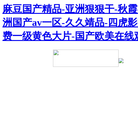
麻豆国产精品-亚洲狠狠干-秋霞毛
洲国产av一区-久久靖品-四虎
费一级黄色大片-国产欧美在线