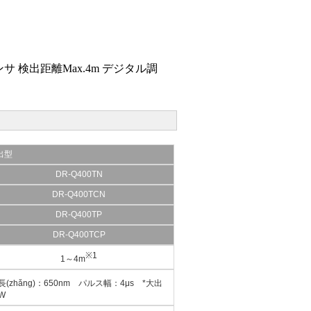
センサ 検出距離Max.4m デジタル調
出型
DR-Q400TN
DR-Q400TCN
DR-Q400TP
DR-Q400TCP
※1
1～4m
(zhǎng)：650nm パルス幅：4μs *大出
W